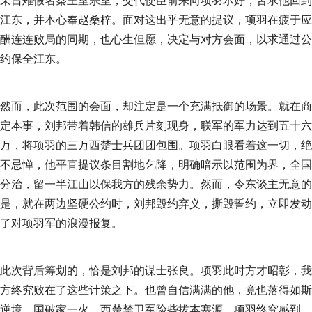
采吕雉假名秦王室宗室，交代使臣前来向项羽示好，苦求他回到
江东，并本心奉赵桑梓。面对这出乎无意的提议，项羽在疲于应
酬连连败局的同期，也心生但愿，决定与对方会面，以求通过公
约保全江东。
然而，此次范围的会面，却注定是一个充满抵御的场景。就在商
定本事，刘邦带着韩信的雄兵片刻现身，联军的军力达到五十六
万，将项羽的三万西楚士兵团团包围。项羽白眼看着这一切，绝
不忌惮，他平直提议条目割地乞降，明确暗示以范围为界，全国
分治，留一半江山以保我方的残余势力。然而，令东谈主无意的
是，就在两边坚硬公约时，刘邦毁约弃义，撕毁誓约，立即发动
了对项羽军的浪漫报复。
此次背后筹划的，恰是刘邦的谋士张良。项羽此时方才昭彰，我
方终究败在了这些计策之下。也曾自信满满的他，竟也落得如斯
逆境。国破家一火，西楚禁卫军险些拔本塞源，项羽终究感到