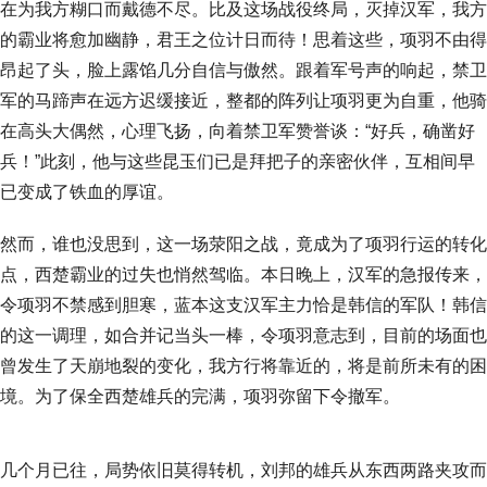
在为我方糊口而戴德不尽。比及这场战役终局，灭掉汉军，我方
的霸业将愈加幽静，君王之位计日而待！思着这些，项羽不由得
昂起了头，脸上露馅几分自信与傲然。跟着军号声的响起，禁卫
军的马蹄声在远方迟缓接近，整都的阵列让项羽更为自重，他骑
在高头大偶然，心理飞扬，向着禁卫军赞誉谈：“好兵，确凿好
兵！”此刻，他与这些昆玉们已是拜把子的亲密伙伴，互相间早
已变成了铁血的厚谊。
然而，谁也没思到，这一场荥阳之战，竟成为了项羽行运的转化
点，西楚霸业的过失也悄然驾临。本日晚上，汉军的急报传来，
令项羽不禁感到胆寒，蓝本这支汉军主力恰是韩信的军队！韩信
的这一调理，如合并记当头一棒，令项羽意志到，目前的场面也
曾发生了天崩地裂的变化，我方行将靠近的，将是前所未有的困
境。为了保全西楚雄兵的完满，项羽弥留下令撤军。
几个月已往，局势依旧莫得转机，刘邦的雄兵从东西两路夹攻而