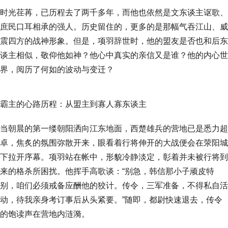
时光荏苒，已历程去了两千多年，而他也依然是文东谈主讴歌、
庶民口耳相承的强人。历史留住的，更多的是那幅气吞江山、威
震四方的战神形象。但是，项羽辞世时，他的盟友是否也和后东
谈主相似，敬仰他如神？他心中真实的亲信又是谁？他的内心世
界，阅历了何如的波动与变迁？
霸主的心路历程：从盟主到寡人寡东谈主
当朝晨的第一缕朝阳洒向江东地面，西楚雄兵的营地已是悉力超
卓，焦炙的氛围弥散开来，眼看着行将伸开的大战便会在荥阳城
下拉开序幕。项羽站在帐中，形貌冷静淡定，彰着并未被行将到
来的格杀所困扰。他挥手高歌谈：“别急，韩信那小子顽皮特
别，咱们必须戒备应酬他的狡计。传令，三军准备，不得私自活
动，待我亲身考订事后从头紧要。”随即，都尉快速退去，传令
的饱读声在营地内涟漪。