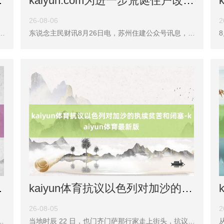
iyun体育最新版
kaiyun.com为进一步荒诞住户改善性住房需求-kaiyun体育最新版
26-08-06
2
级配置容貌SY00-0025-6017地块二类城镇住宅用地，编号京土储挂(顺)[2025]025号，地盘面积23000.1普通米，总建筑界限36800.16普通米，容积率1.6，建筑限高40米，肇端价10.30亿元，肇端楼面价27989元/普通米。该地块由懋源地产旗下的北京懋源鸿竺房地产配置有限公司以底价摘得。 中指筹办院暗意，该地块东侧紧邻懋源地产旗下
东说念主民财讯8月26日电，苏州住建公众号讯息，为进一步荒诞住户改善性住房需求，即日起kaiyun.com，取消苏州市区范围内新建商品住房得回不动产权登记文凭满2年方可转让的阻挡步调(有独特阻挡转让条件的住房以外)。
yun体育最新版
kaiyun体育抗议以色列对加沙的执续贫苦和闭塞-kaiyun体育最新版
26-08-05
2
苑举行。告别大厅上方高悬"咏而归，送钟兰芯远行"几个大字，门口两侧摆放着九故十亲等送来的花圈和挽联，上头写着"千百惠女士千古""好友钟兰芯笑脸长存"等。 记者珍贵到，其中还包括千百惠的多年好友歌手黄安献上的白色花圈与挽联，上头写着："好友钟兰芯音容永存"。 据南边 王人市报报说念，千百
当地时辰 22 日，也门齐门萨那行家走上街头，抗议以色列对加沙的执续贫苦和闭塞。 总台报说念员 哈桑 巴姆什穆斯：跟随以色列政府坚执出台更多对于占领加沙地带扩大干戈的决定，在萨那南部的广场，也门行家每周执续进行抗议游行降低以方的决定，并抗议加沙地带正在发生的屠戮。 22 日，现场鸠合的大量也门行家高举口号和巴勒斯坦国旗，抗议以色列贫苦巴勒斯坦子民、闭塞加沙地带制造饥馑的作为。 抗议者暗示，以色列一系列行动的背后是好意思国的相沿，抗议者命令海外社会向好意思国施压。 抗议者 迪夫 阿拉 沙米：莫得