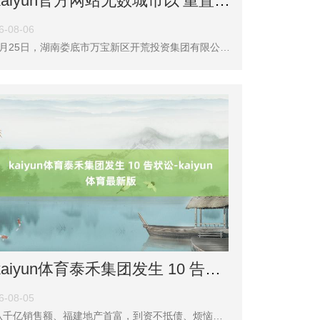
kaiyun官方网站无数城市以‘重置资本’为订价的基准-kaiyun体育最新版
6-08-06
8月25日，湖南娄底市万宝新区开荒投资集团有限公司发布《对于搜集存量商品房用作优价购房房源的公告》，明确搜集领有已建成存量商品住房，且自觉参与存量商品住房用作优价购房房源的各房地产开荒企业。 现时，收购存量商品房使命正在各地合手续推动。58安堵客商讨院院长张波在领受《证券日报》记者采访时暗示，收购存量商品房是化解房地产库存、完善住房保险体系的关键举措。本年以来，各地存量房收储使命已从试点转向深刻，各地的收储不竭提速，收储的模式也更腹地化。 收购使命赢得进展 消化存量房产是频年来房地产战略的要点
kaiyun体育泰禾集团发生 10 告状讼-kaiyun体育最新版
6-08-05
从千亿销售额、福建地产首富，到资不抵债、烦恼退市kaiyun体育，泰禾集团与其首创东说念主黄其森的资格，险些写尽了中国房地产行业一个时期的任意与孤苦。 8 月 22 日晚间，泰禾集团股份有限公司（简称：泰禾集团）公告称，公司董事会于近日获悉，公司董事长兼总司理黄其森先生因涉嫌罪犯被辽宁省新民市监察委员会实施留置法子。 泰禾集团在公告中还暗意，截止本公告败露日，公司存在财富被冻结、查封的情况，会对公司运营产生一定影响。 与此同期，福建证监局败露的行政处罚信息炫耀，泰禾集团因未按规章败露要紧诉讼、