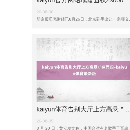
kaiyun官方网站地盘面积23000.1普通米-ka
26-08-06
新京报贝壳财经讯8月26日，北京到手出让一宗顺义区涉宅用地，总成交价10.3亿元。 上述地块为北京市顺义区薛大东谈主庄村剩余1、2号地块地盘一
kaiyun体育告别大厅上方高悬＂咏而归-kai
26-08-05
8 月 20 日，黄安发文称，中国台湾有名歌手千百惠于 8 月 19 日凌晨因病升天，享年 62 岁。她的代表作品包括《走过咖啡屋》《思你的时辰》等。 23 日上昼，千百惠的遗体告别典礼北京市向阳区东郊殡仪馆善事