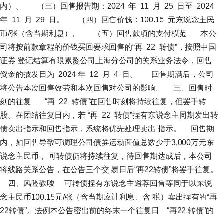
内）。 （三）回售报告期：2024 年 11 月 25 日至 2024
年 11 月 29 日。 （四）回售价钱：100.15 元东说念主民
币/张（含当期利息）。 （五）回售款项的支付模范 本公
司将按前款章程的价钱买回要求回售的“再 22 转债”，按照中国
证券 登记结算有限累赘公司上海分公司的关系业务法令，回售
资金的披发日为 2024 年 12 月 4 日。 回售期满后，公司
将公告本次回售效劳和本次回售对公司的影响。 三、回售时
刻的往复 “再 22 转债”在回售时刻将持续往复，但罢手转
股。在团结往复日内，若 “再 22 转债”捏有东说念主同期发出转
债卖出指示和回售指示，系统将优先处理卖出 指示。 回售期
内，如回售导致可调理公司债券运动面值总数少于3,000万元东
说念主民币， 可转债仍将持续往复，待回售期达成后，本公司
将线路关系公告，在公告三个交 易日后“再22转债”将罢手往复。
四、风险教唆 可转债捏有东说念主遴荐回售等同于以东说
念主民币100.15元/张（含当期应计利息、含 税）卖出捏有的“再
22转债”。法例本公告密出前的终末一个往复日，“再22 转债”的