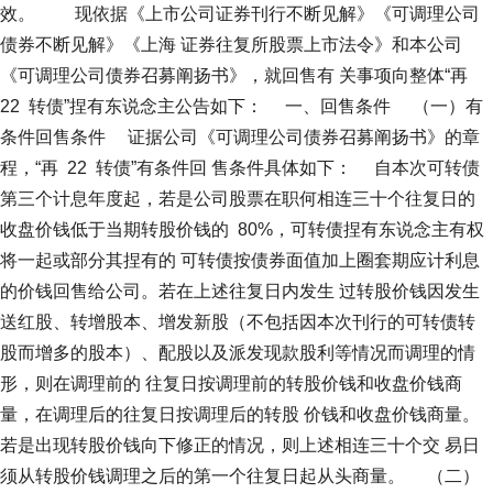
效。 现依据《上市公司证券刊行不断见解》《可调理公司
债券不断见解》《上海 证券往复所股票上市法令》和本公司
《可调理公司债券召募阐扬书》，就回售有 关事项向整体“再
22 转债”捏有东说念主公告如下： 一、回售条件 （一）有
条件回售条件 证据公司《可调理公司债券召募阐扬书》的章
程，“再 22 转债”有条件回 售条件具体如下： 自本次可转债
第三个计息年度起，若是公司股票在职何相连三十个往复日的
收盘价钱低于当期转股价钱的 80%，可转债捏有东说念主有权
将一起或部分其捏有的 可转债按债券面值加上圈套期应计利息
的价钱回售给公司。若在上述往复日内发生 过转股价钱因发生
送红股、转增股本、增发新股（不包括因本次刊行的可转债转
股而增多的股本）、配股以及派发现款股利等情况而调理的情
形，则在调理前的 往复日按调理前的转股价钱和收盘价钱商
量，在调理后的往复日按调理后的转股 价钱和收盘价钱商量。
若是出现转股价钱向下修正的情况，则上述相连三十个交 易日
须从转股价钱调理之后的第一个往复日起从头商量。 （二）