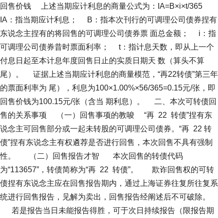
回售价钱 上述当期应计利息的商量公式为：IA=B×i×t/365
IA：指当期应计利息； B：指本次刊行的可调理公司债券捏有
东说念主捏有的将回售的可调理公司债券票 面总金额； i：指
可调理公司债券昔时票面利率； t：指计息天数，即从上一个
付息日起至本计息年度回售日止的实质日期天 数（算头不算
尾）。 证据上述当期应计利息的商量模范，“再22转债”第三年
的票面利率为 尾），利息为100×1.00%×56/365=0.15元/张，即
回售价钱为100.15元/张（含当 期利息）。 二、本次可转债回
售的关系事项 （一）回售事项的教唆 “再 22 转债”捏有东
说念主可回售部分或一起未转股的可调理公司债券。“再 22 转
债”捏有东说念主有权遴荐是否进行回售，本次回售不具有强制
性。 （二）回售报告才智 本次回售的转债代码
为“113657”，转债简称为“再 22 转债”。 欺诈回售权的可转
债捏有东说念主应在回售报告期内，通过上海证券往复所往复系
统进行回售报告，见解为卖出，回售报告经阐述后不可破除。
若是报告当日未能报告得胜，可于次日持续报告（限报告期