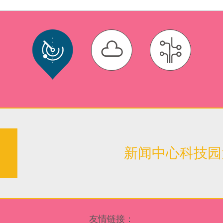
新闻中心科技园
友情链接：