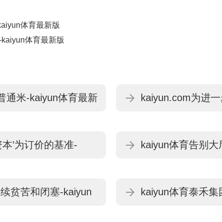
aiyun体育最新版
-kaiyun体育最新版
普通米-kaiyun体育最新
kaiyun.com为
育最新版
资本’为订价的基准-
kaiyun体育告别
版
贫苦和闭塞-kaiyun
kaiyun体育泰禾集