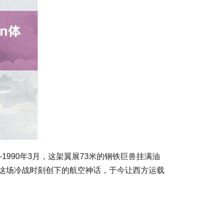
—1990年3月，这架翼展73米的钢铁巨兽挂满油
！这场冷战时刻创下的航空神话，于今让西方运载