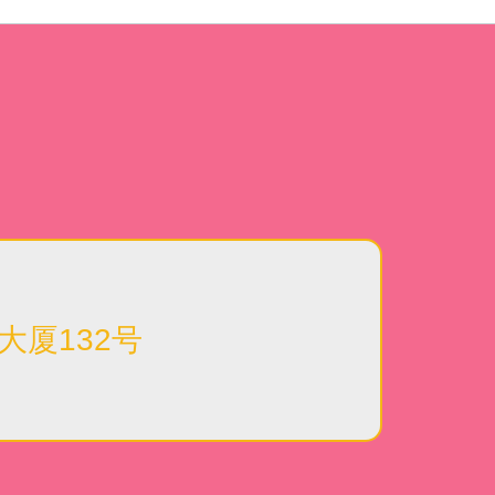
大厦132号