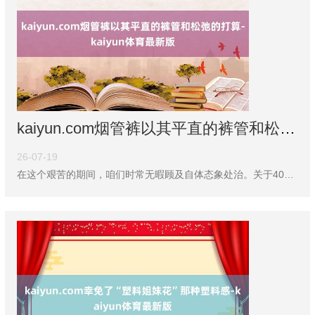
kaiyun.com烟管裤以其平直的裤管和松弛的打算-kaiyun体育最新版
26-07-19
在这个艰苦的期间，咱们时常无暇顾及自体态象处治。关于40+的优雅女性而言，岁月千里淀出独有风味的同期，也提议了新的穿搭命题。牛仔裤虽是经典之选，但何不尝试更新衣橱？这五款先锋下装，既能帮你重拾芳华活力，更能为个东谈主魔力镌脾琢肾。 一、面料垂坠的阔腿裤：遮肉显瘦max 领先要推选的是垂坠感阔腿裤。这款单品以独有的版型打算见长，或者完整修饰各式腿型问题，纵欲打造纤细视觉成果。要点在于选拔质量优良的垂感面料，这么的材质不仅彰显品性感，更能通过通顺的纵向线条拉长体态，让你纵欲领有修长挺拔的完整比例。