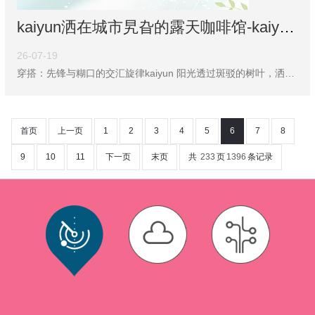
kaiyun洒在城市旯旮的露天咖啡馆-kaiyun体育最新版
26-07-19
穿搭：先锋与糊口的交汇旋律kaiyun 阳光透过斑驳的树叶，洒在城市旯旮的露天咖啡馆。苏晓悠像往时通常，带着对糊口与先锋的嗜好，开启了又一天的特有“先锋漫游”。清早，苏晓悠身着字母印花牛仔外衣，搭配经典玄色瑜伽裤，脚踩带罕有字“23”元素的绽开袜与小白鞋，坐在咖啡馆外的高脚凳上。牛仔外衣的随性，碰撞瑜伽裤的利落，看似混搭，实则隐秘巧想。她折腰刷入部属手机，阳光为她的发丝镀上金边，这零丁穿搭，是她给新日的第一份先锋提案——在日常里挖掘不同作风的会通可能，就像把糊口的片断，用先锋针线缝合成特有气候
首页
上一页
1
2
3
4
5
6
7
8
9
10
11
下一页
末页
共
233
页
1396
条记录