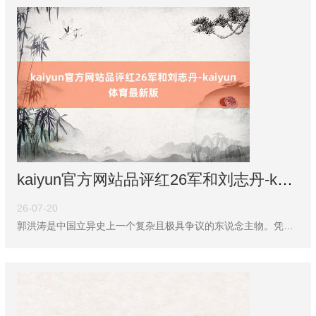
kaiyun官方网站品评红26军和刘志丹-kaiyun体育最新版
26-07-20
郭洪涛是中国立异史上一个复杂且极具争议的东说念主物。凭证他的官方记载，他被誉为陕北赤军和山东抗日凭证地的创建者之一，以及新中邦交通功绩的始创者之一。这些评价毫无疑问，但问题在于，这位曾担任陕北赤军政委、山东分局秘书的重步调导者，为什么在其后的发展中转型干涉交通功绩，而况在自若干戈后失去了军衔，甚而未能赢得相应的军事职务？其中的关节身分等于他所作念的一些决定，导致了极为不利的成果。正如贺晋年所说：“刘志丹的死，郭洪涛要负扫数的包袱。”这句话背后揭示了郭洪涛在陕北革射中的一些犬牙相错的决定和行动。