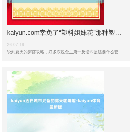
kaiyun.com幸免了“塑料姐妹花”那种塑料感-kaiyun体育最新版
26-07-19
说到夏天的穿搭攻略，好多东说念主第一反馈即是还要什么套路，短袖、短裤、一对拖鞋不就完事了？可要我这方针就像用牙签搅动大海，既看不到浪花也别指望刮风！你以为我方猖狂有度，其实仅仅在东说念主群中隐身，一秒形成配景板。而目击着一又友圈里的“氧气好意思女”们步辇儿带风，拍照自带柔光，隔邻的王大姨都忍不住夸一句“这姑娘会穿！”穿搭真有那么玄乎吗？一件T恤、几条牛仔裤能撑起一通盘这个词夏天的高档感？今天这7套穿搭模板，不仅帮你措置配色和档次感，一不小心还把“猖狂穿穿就很好意思”这句话形成了日常。至于若何整