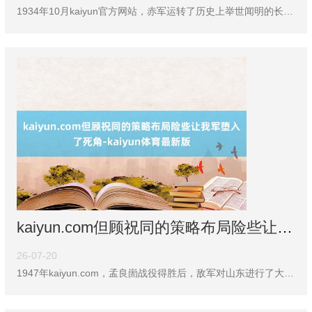
1934年10月kaiyun官方网站，赤军运转了历史上举世闻明的长征，意图开脱国民党的会剿，寻找新的创新凭证地。尽管这一方针明确，但跟着敌军的紧追不舍，赤军的见地地屡次发生了变化。从当先的冲突南线，到北上湘西，再到最终的陕北，长征的路子变化充满了策略酷爱。那么，背后究竟荫藏了若干次流毒性的策略相易呢？在窘境中，赤军是奈何找到前进的标的的？ “长征”这个名字，真实每个东谈主皆听过，但你可曾思过它的着手究竟是奈何细则的呢？1934年10月，中央赤军在第五次反“会剿”失败后，决定进行策略性编削，阐扬
kaiyun.com但顾祝同的策略布局险些让我军堕入了死角-kaiyun体育最新版
26-07-20
1947年kaiyun.com，孟良崮战役得胜后，敌军对山东进行了大边界围攻，这迫使粟裕必须作念出分兵有操办。相干词，这一决定为华东野战军的两支精锐队伍——一纵和四纵，带来了宽敞的亏本。为何华东野战军需要分兵？此次分兵给我军带来了哪些惨重亏本？亏本的根底原因又是什么？ 1947年3月，国民党队伍的策略标的发生了变化，从全面遑急转向了长入火力打击重心绸缪。陕北与山东成了国民党攻势的中枢区域，其中，陕北战区由胡宗南指挥，山东战区则由顾祝同厚爱。诚然华野在战后缓缓崛起，但在这时，面对国民党重兵压境，