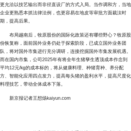
更允洽以技艺输出而非径直设厂的方式入局。当作调和方，当地
企业更熟悉本抓法律法例，也更容易在地皮等审批方面裁汰时
期，提高后果。
布局越南后，牧原股份的国际化政策还有哪些野心？牧原股
份恢复称，面前国外业务仍处于探索阶段，已成立国外业务团
队，将对国外市集进行充分调研，连接挖掘国外市集发展机遇。
而在国内市集，公司2025年有将全年生猪孳生透顶成本作念到
平均12元/kg的成本标的，将从健康料理、种猪育种、养分配
方、智能化应用四点发力，提高每头猪的盈利水平，提高尺度化
料理技艺，带动全体成本下落。
新京报记者王想炀kaiyun.com