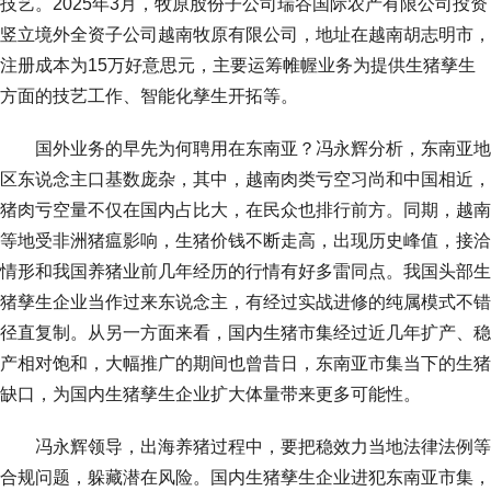
技艺。2025年3月，牧原股份子公司瑞谷国际农产有限公司投资
竖立境外全资子公司越南牧原有限公司，地址在越南胡志明市，
注册成本为15万好意思元，主要运筹帷幄业务为提供生猪孳生
方面的技艺工作、智能化孳生开拓等。
国外业务的早先为何聘用在东南亚？冯永辉分析，东南亚地
区东说念主口基数庞杂，其中，越南肉类亏空习尚和中国相近，
猪肉亏空量不仅在国内占比大，在民众也排行前方。同期，越南
等地受非洲猪瘟影响，生猪价钱不断走高，出现历史峰值，接洽
情形和我国养猪业前几年经历的行情有好多雷同点。我国头部生
猪孳生企业当作过来东说念主，有经过实战进修的纯属模式不错
径直复制。从另一方面来看，国内生猪市集经过近几年扩产、稳
产相对饱和，大幅推广的期间也曾昔日，东南亚市集当下的生猪
缺口，为国内生猪孳生企业扩大体量带来更多可能性。
冯永辉领导，出海养猪过程中，要把稳效力当地法律法例等
合规问题，躲藏潜在风险。国内生猪孳生企业进犯东南亚市集，