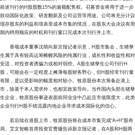
前述刊行的H股股数15%的逾额配售权。召募资金将用于进一步
鼓动国际化政策、研发翻新及公司运营等用途。公司将充分计议
现存股东的利益和境表里成本市集的情况，在股东大会决议有用
期内聘用顺应的时机和刊行窗口完成本次刊行并上市。
香颂成本董事沈萌向新京报记者示意，H股市集会，生猪孳
生属于具有较高运筹帷幄风险的纯属行业，成长性和收益性相对
安适，对投资者诱骗力或相对弱些。A股生猪孳生公司刊行H
股，可能会在一定程度上摊薄每股财务野心，但H股经常刊行量
有限，是以受影响的幅度相对较小。牧原股份本次筹备赴港上
市，除基于本人需求外，也相宜政策导向。当作国内头部生猪孳
生企业，牧原股份事迹表面前同业业中凸起且市值限度大，此类
企业刊行H股不错流露内地企业寻求成本国际化的信心。
若后续在港股上市，牧原股份将在成本市集完成“A+H”股布
局。艾文智略首席投资官曹辙告诉新京报记者，在A股和H股两