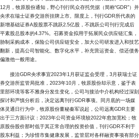
12月，牧原股份通知，野心刊行民众存托凭据（简称“GDR”）并
央求在瑞士证券交游所挂牌上市。限度上，刊行GDR所代表的
新增基础证券A股股票不跳跃2.5亿股，不跳跃公司刊行完成后
平素股总股本的4.37%。召募资金拟用于拓展民众供应链汇集，
胁制采购成本，保险公司供应链安全，加大公司研发进入和技艺
翻新，提高公司智能化、数字化水平，补充营运资金、偿还债务
偏激他一般用途。
接洽GDR央求事宜2023年1月获证监会受理，3月获瑞士证
券交游所监管局批准，2023年10月，牧原股份却示意，鉴于表
里部环境等客不雅身分发生变化，公司与接洽中介机构经过深刻
探讨和严慎分析后，决定远离刊行GDR事项。同月底的一场媒
体灵通日行为中，牧原股份董秘秦军说起，公司远离GDR主要
出于三方面计议：2023年公司资金环境较2022年愈加宽松；牧
原股份股价那时低于其正常合理的投资价值，刊行GDR不利于
股东利益；为珍惜市集健康发展，监管层对各样融资事项有部分