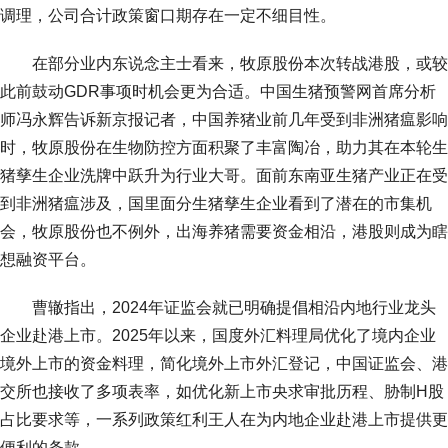
调理，公司合计政策窗口期存在一定不细目性。
在部分业内东说念主士看来，牧原股份本次转战港股，或较
此前鼓动GDR事项时机会更为合适。中国生猪预警网首席分析
师冯永辉告诉新京报记者，中国养猪业前几年受到非洲猪瘟影响
时，牧原股份在生物防控方面积聚了丰富陶冶，助力其在本轮生
猪孳生企业洗牌中跃升为行业大哥。面前东南亚生猪产业正在受
到非洲猪瘟涉及，国里面分生猪孳生企业看到了潜在的市集机
会，牧原股份也不例外，出海养猪需要资金相沿，港股则成为瞎
想融资平台。
曹辙指出，2024年证监会就已明确提倡相沿内地行业龙头
企业赴港上市。2025年以来，国度外汇料理局优化了境内企业
境外上市的资金料理，简化境外上市外汇登记，中国证监会、港
交所也接收了多项表率，如优化新上市央求审批历程、胁制H股
占比要求等，一系列政策红利王人在为内地企业赴港上市提供更
便利的条款。