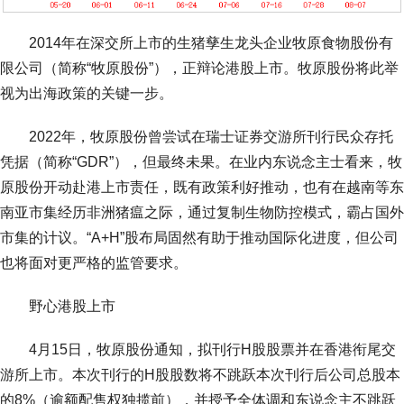
2014年在深交所上市的生猪孳生龙头企业牧原食物股份有
限公司（简称“牧原股份”），正辩论港股上市。牧原股份将此举
视为出海政策的关键一步。
2022年，牧原股份曾尝试在瑞士证券交游所刊行民众存托
凭据（简称“GDR”），但最终未果。在业内东说念主士看来，牧
原股份开动赴港上市责任，既有政策利好推动，也有在越南等东
南亚市集经历非洲猪瘟之际，通过复制生物防控模式，霸占国外
市集的计议。“A+H”股布局固然有助于推动国际化进度，但公司
也将面对更严格的监管要求。
野心港股上市
4月15日，牧原股份通知，拟刊行H股股票并在香港衔尾交
游所上市。本次刊行的H股股数将不跳跃本次刊行后公司总股本
的8%（逾额配售权独揽前），并授予全体调和东说念主不跳跃