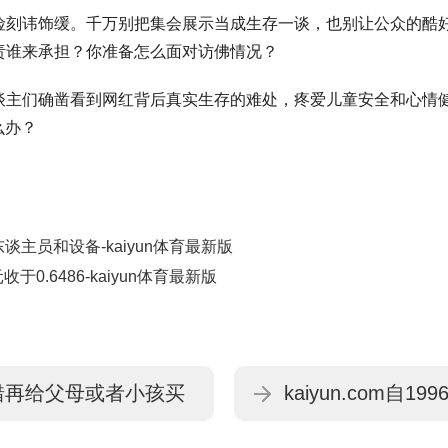
险刻讳饰缓。千万别把集会展示当成生存一谈，也别让公众的酷
责谁来承担？你准备怎么面对访佛情况？
谈主们确凿看到网红背后真实生存的难处，疼爱儿童安全和心情
么办？
谈主员和设备-kaiyun体育最新版
收于0.6486-kaiyun体育最新版
外不错再给父母或者小孩买
kaiyun.com自