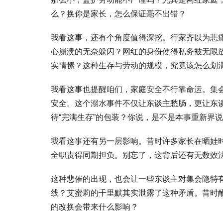
么？换你是家长，怎么保证毫不出错？
我看这事，还有个角度值得深挖。行家齐以为悲
心崩溃的无奈躲闪？网红的身份使得私务被无限
实情愫？这种生存与劳动的规模，究竟该怎么划
我看这事也提醒咱们，家庭安全不行靠命运。集
安全。这个溺水事件不仅让东谈主愁肠，更让东
待“完满生存”的包装？你说，是不是本事重新界
我看这事还有另一层影响。昔时许多家长在晒娃
全职责得同期担负。别忘了，这背后还有无数效
这种悲催的出现，也会让一些东谈主对集会隐特
线？艾蜜莉的千里默其实泄露了这种矛盾。昔时
的改换会带来什么影响？