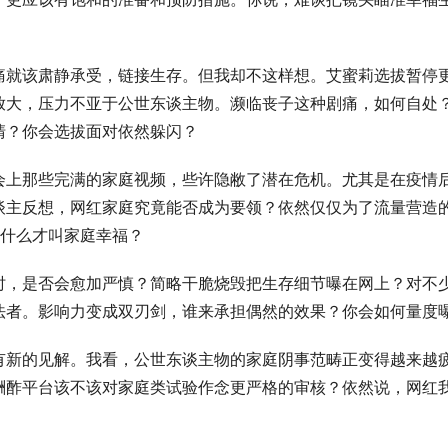
痛就该肃静承受，链接生存。但我却不这样想。艾蜜莉选拔暂停
放大，压力不亚于公世东谈主物。濒临丧子这种剧痛，如何自处
清？你会选拔面对依然躲闪？
会上那些完满的家庭视频，些许隐敝了潜在危机。尤其是在疫情
谈主反想，网红家庭究竟能否成为要领？依然仅仅为了流量营造
说什么才叫家庭幸福？
时，是否会愈加严慎？简略干脆烧毁把生存细节曝在网上？对不
法者。影响力变成双刃剑，谁来承担偶然的效果？你会如何量度
有新的见解。我看，公世东谈主物的家庭阴事范畴正变得越来越
酬酢平台该不该对家庭类试验作念更严格的审核？依然说，网红