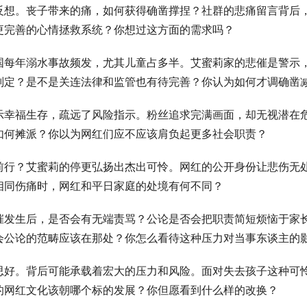
反想。丧子带来的痛，如何获得确凿撑捏？社群的悲痛留言背后
更完善的心情拯救系统？你想过这方面的需求吗？
国每年溺水事故频发，尤其儿童占多半。艾蜜莉家的悲催是警示
判定？是不是关连法律和监管也有待完善？你认为如何才调确凿
示幸福生存，疏远了风险指示。粉丝追求完满画面，却无视潜在
如何摊派？你以为网红们应不应该肩负起更多社会职责？
前行？艾蜜莉的停更弘扬出杰出可怜。网红的公开身份让悲伤无
相同伤痛时，网红和平日家庭的处境有何不同？
催发生后，是否会有无端责骂？公论是否会把职责简短烦恼于家
会公论的范畴应该在那处？你怎么看待这种压力对当事东谈主的
思好。背后可能承载着宏大的压力和风险。面对失去孩子这种可
的网红文化该朝哪个标的发展？你但愿看到什么样的改换？