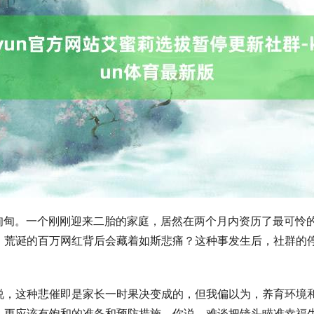
千里甸甸。一个刚刚迎来二胎的家庭，居然在两个月内资历了最可怜
，荒诞的百万网红背后会藏着如斯悲痛？这种事发生后，社群的
说，这种悲催即是家长一时果决变成的，但我偏以为，养育环境
，更应该有饱和的准备和预防措施。你说，难谈把镜头瞄准幸福