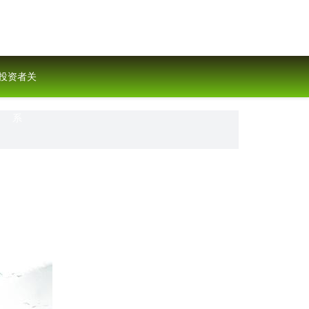
投资者关
系