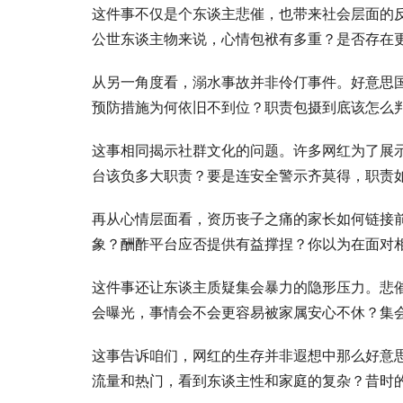
这件事不仅是个东谈主悲催，也带来社会层面的
公世东谈主物来说，心情包袱有多重？是否存在
从另一角度看，溺水事故并非伶仃事件。好意思
预防措施为何依旧不到位？职责包摄到底该怎么
这事相同揭示社群文化的问题。许多网红为了展
台该负多大职责？要是连安全警示齐莫得，职责
再从心情层面看，资历丧子之痛的家长如何链接
象？酬酢平台应否提供有益撑捏？你以为在面对
这件事还让东谈主质疑集会暴力的隐形压力。悲
会曝光，事情会不会更容易被家属安心不休？集
这事告诉咱们，网红的生存并非遐想中那么好意
流量和热门，看到东谈主性和家庭的复杂？昔时