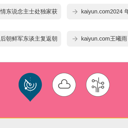
知情东说念主士处独家获
kaiyun.com202
射击后朝鲜军东谈主复返朝
kaiyun.com王曦雨
体育最新版