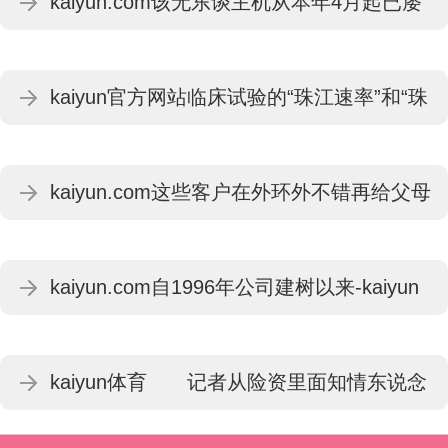
kaiyun.com该无东谈主机从本年4月起已屡
次遨游实施任务-kaiyun体育最新版
kaiyun官方网站临床试验的“珠江速率”和“珠
江形式”享誉业内-kaiyun体育最新版
kaiyun.com这些客户在外环外不错再给父母
或者小孩买一套房-kaiyun体育最新版
kaiyun.com自1996年公司建树以来-kaiyun
体育最新版
kaiyun体育 记者从险资里面知情东说念
主士处独家获悉-kaiyun体育最新版