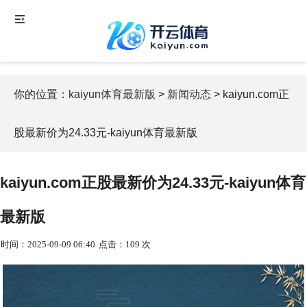
你的位置：
kaiyun体育最新版
>
新闻动态
> kaiyun.com正
股最新价为24.33元-kaiyun体育最新版
kaiyun.com正股最新价为24.33元-kaiyun体育
最新版
时间：2025-09-09 06:40
点击：109 次