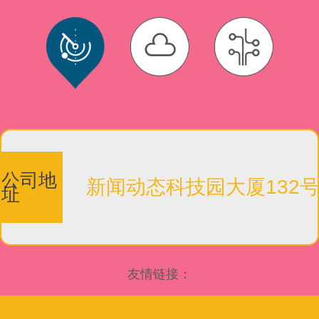
公司地
新闻动态科技园大厦132
址
友情链接：